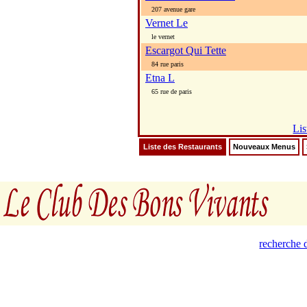
207 avenue gare
Vernet Le
le vernet
Escargot Qui Tette
84 rue paris
Etna L
65 rue de paris
Lis
Liste des Restaurants
Nouveaux Menus
recherche d