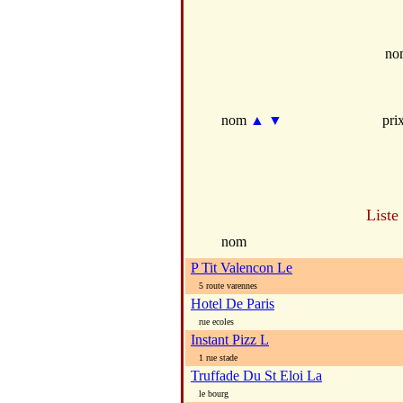
no
nom
▲
▼
pri
Liste
nom
P Tit Valencon Le
5 route varennes
Hotel De Paris
rue ecoles
Instant Pizz L
1 rue stade
Truffade Du St Eloi La
le bourg