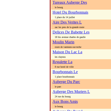
Tureaux Auberge Des
le bourg
Hotel Du Bourbonnais
1 place du 14 juillet
Aire Des Verites L
zac les pres de la grande route
Delices De Babette Les
18 bis avenue charles de gaulle
Moulin Marin
route de varennes-sur-teche
Maison Du Lac La
les clayeux
Regalette La
8 rue hotel de ville
Bourbonnais Le
1 place bourbonnais
Auberge Du Parc
le parc
Auberge Des Muriers L
24 rue du bourg
Aux Bons Amis
le bourg