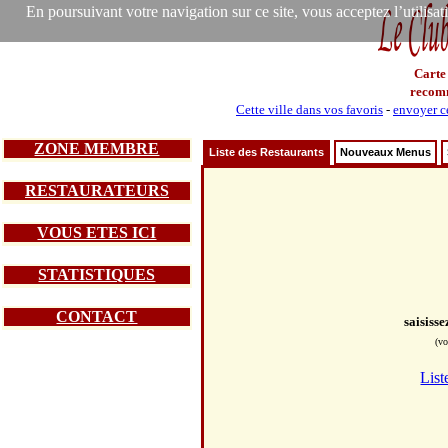
En poursuivant votre navigation sur ce site, vous acceptez l’utilisa
Carte
recom
Cette ville dans vos favoris
-
envoyer ce
ZONE MEMBRE
Liste des Restaurants
Nouveaux Menus
RESTAURATEURS
VOUS ETES ICI
STATISTIQUES
CONTACT
saisiss
(vo
List