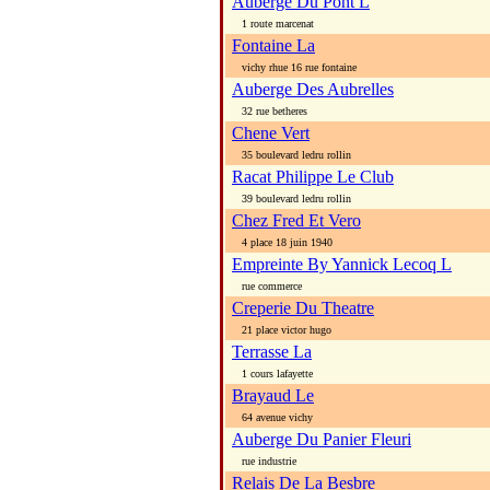
Auberge Du Pont L
1 route marcenat
Fontaine La
vichy rhue 16 rue fontaine
Auberge Des Aubrelles
32 rue betheres
Chene Vert
35 boulevard ledru rollin
Racat Philippe Le Club
39 boulevard ledru rollin
Chez Fred Et Vero
4 place 18 juin 1940
Empreinte By Yannick Lecoq L
rue commerce
Creperie Du Theatre
21 place victor hugo
Terrasse La
1 cours lafayette
Brayaud Le
64 avenue vichy
Auberge Du Panier Fleuri
rue industrie
Relais De La Besbre