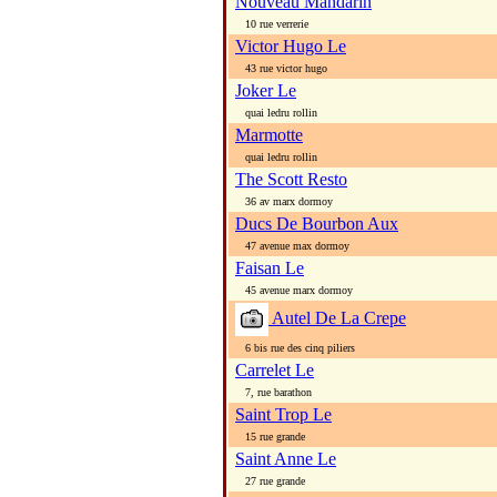
Nouveau Mandarin
10 rue verrerie
Victor Hugo Le
43 rue victor hugo
Joker Le
quai ledru rollin
Marmotte
quai ledru rollin
The Scott Resto
36 av marx dormoy
Ducs De Bourbon Aux
47 avenue max dormoy
Faisan Le
45 avenue marx dormoy
Autel De La Crepe
6 bis rue des cinq piliers
Carrelet Le
7, rue barathon
Saint Trop Le
15 rue grande
Saint Anne Le
27 rue grande