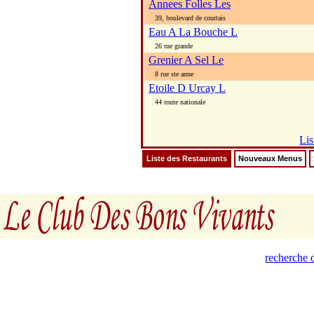
Annees Folles Les
39, boulevard de courtais
Eau A La Bouche L
26 rue grande
Grenier A Sel Le
8 rue ste anne
Etoile D Urcay L
44 route nationale
Lis
Liste des Restaurants
Nouveaux Menus
recherche d