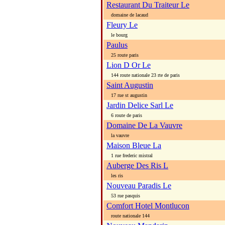
Restaurant Du Traiteur Le
domaine de lacaud
Fleury Le
le bourg
Paulus
25 route paris
Lion D Or Le
144 route nationale 23 rte de paris
Saint Augustin
17 rue st augustin
Jardin Delice Sarl Le
6 route de paris
Domaine De La Vauvre
la vauvre
Maison Bleue La
1 rue frederic mistral
Auberge Des Ris L
les ris
Nouveau Paradis Le
53 rue pasquis
Comfort Hotel Montlucon
route nationale 144