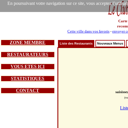
En poursuivant votre navigation sur ce site, vous acceptez l’utilisa
Carte
recom
Cette ville dans vos favoris
-
envoyer ce
ZONE MEMBRE
Liste des Restaurants
Nouveaux Menus
RESTAURATEURS
VOUS ETES ICI
STATISTIQUES
CONTACT
saisiss
(vo
List