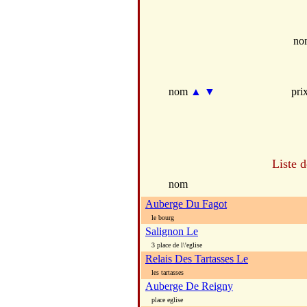
no
nom
▲
▼
pri
Liste 
nom
Auberge Du Fagot
le bourg
Salignon Le
3 place de l\'eglise
Relais Des Tartasses Le
les tartasses
Auberge De Reigny
place eglise