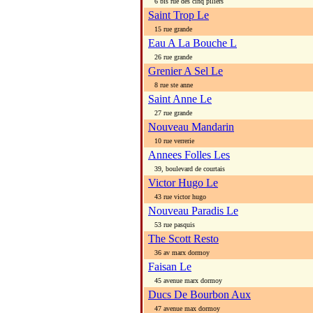
6 bis rue des cinq piliers
Saint Trop Le
15 rue grande
Eau A La Bouche L
26 rue grande
Grenier A Sel Le
8 rue ste anne
Saint Anne Le
27 rue grande
Nouveau Mandarin
10 rue verrerie
Annees Folles Les
39, boulevard de courtais
Victor Hugo Le
43 rue victor hugo
Nouveau Paradis Le
53 rue pasquis
The Scott Resto
36 av marx dormoy
Faisan Le
45 avenue marx dormoy
Ducs De Bourbon Aux
47 avenue max dormoy