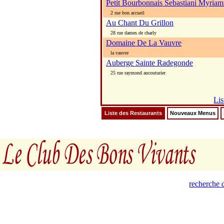
Petit Bourbonnais Sebastiani Myriam
2 rue bon accueil
Au Chant Du Grillon
28 rue dames de charly
Domaine De La Vauvre
la vauvre
Auberge Sainte Radegonde
25 rue raymond aucouturier
Lis
Liste des Restaurants
Nouveaux Menus
recherche d