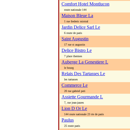
Comfort Hotel Montlucon
route nationale 144
Maison Bleue La
1 rue frederic mistral
Jardin Delice Sarl Le
6 route de paris
Saint Augustin
17 rue st augustin
Delice Bistro Le
7 place thermes
Auberge La Genestiere L
le bourg
Relais Des Tartasses Le
les tartasses
Commerce Le
20 rue gabriel peri
Assiette Gourmande L
7, rue jean-jaures
Lion D Or Le
144 route nationale 23 rte de paris
Paulus
25 route paris