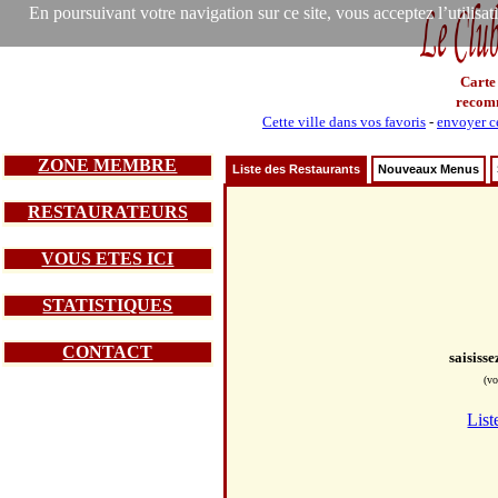
En poursuivant votre navigation sur ce site, vous acceptez l’utilisa
Carte
recom
Cette ville dans vos favoris
-
envoyer ce
ZONE MEMBRE
Liste des Restaurants
Nouveaux Menus
RESTAURATEURS
VOUS ETES ICI
STATISTIQUES
CONTACT
saisiss
(vo
List