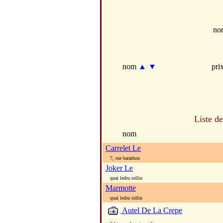
no
nom
▲
▼
pri
Liste d
nom
Carrelet Le
7, rue barathon
Joker Le
quai ledru rollin
Marmotte
quai ledru rollin
Autel De La Crepe