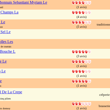
rbonnais Sebastiani Myriam Le
(1 avis)
eil
s Champs La
(4 avis)
 Le
traditionn
(5 avis)
ste
 Sel Le
lles Les
de courtais
 Bouche L
(3 avis)
e Le
(1 avis)
p Le
(1 avis)
Le
(1 avis)
on
l De La Crepe
crêperie
inq piliers
brasseri
(1 avis)
rx dormoy