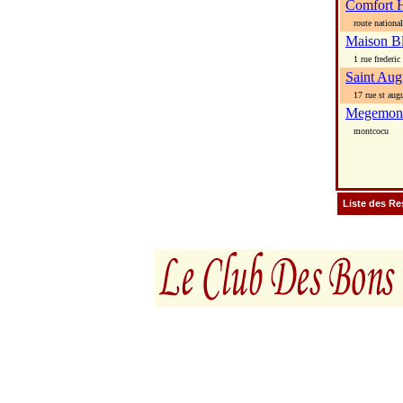
Comfort 
route national
Maison B
1 rue frederic 
Saint Aug
17 rue st augu
Megemon
montcocu
Liste des Re