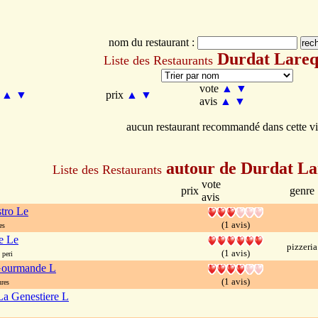
nom du restaurant :
Durdat Lareq
Liste des Restaurants
vote
▲
▼
m
▲
▼
prix
▲
▼
avis
▲
▼
aucun restaurant recommandé dans cette vi
autour de Durdat La
Liste des Restaurants
vote
prix
genre
avis
stro Le
(1 avis)
es
e Le
pizzeria
(1 avis)
 peri
 Gourmande L
(1 avis)
ures
a Genestiere L