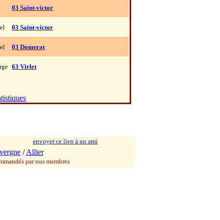
03 Saint-victor
el
03 Saint-victor
el
03 Domerat
rge
63 Virlet
tistiques
envoyer ce lien à un ami
vergne
/
Allier
commandés par nos membres