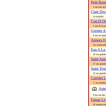
Petit Bou
2 rue bon accu
Claie De
la crouzille
Coq D Or
1 rue de la po
Grenier A
8 rue ste anne
Annees Fo
39, boulevard 
Eau A La
26 rue grande
Saint Ann
27 rue grande
Saint Tro
15 rue grande
Carrelet 
7, rue barath
Aute
6 bis rue des c
Faisan Le
45 avenue ma