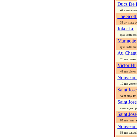
Ducs De 
47 avenue ma
The Scott
36 av marx d
Joker Le
quai ledru rol
Marmotte
quai ledru rol
Au Chant 
28 rue dames 
Victor H
43 rue victor
Nouveau 
10 rue verreri
Saint Jos
saint eloy les
Saint Jos
avenue jean ja
Saint Jos
85 rue jean ja
Nouveau 
53 rue pasqui