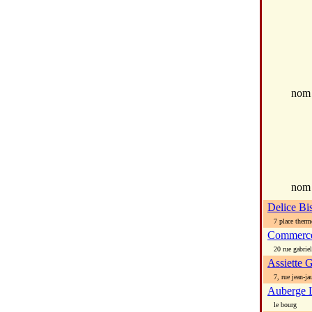
no
nom
Delice Bi
7 place therm
Commerc
20 rue gabriel
Assiette
7, rue jean-ja
Auberge L
le bourg