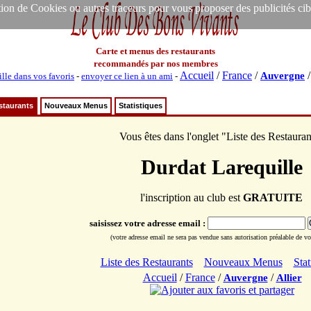
ion de Cookies ou autres traceurs pour vous proposer des publicités ciblée
Carte et menus des restaurants
recommandés par nos membres
Accueil
/
France
/
Auvergne
ille dans vos favoris
-
envoyer ce lien à un ami
-
staurants
Nouveaux Menus
Statistiques
Vous êtes dans l'onglet "Liste des Restauran
Durdat Larequille
l'inscription au club est
GRATUITE
saisissez votre adresse email :
(votre adresse email ne sera pas vendue sans autorisation préalable de vot
Liste des Restaurants
Nouveaux Menus
Stat
Accueil
/
France
/
/
Auvergne
Allier