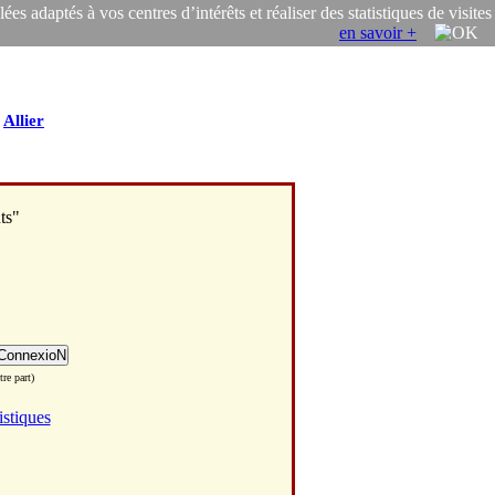
s adaptés à vos centres d’intérêts et réaliser des statistiques de visites
en savoir +
/
Allier
ts"
re part)
istiques