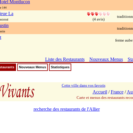
Hotel Montlucon
e 144
leue La
traditionn
(4 avis)
mistral
ustin
traditionn
stin
t
ferme aube
Liste des Restaurants
Nouveaux Menus
Sta
staurants
Nouveaux Menus
Statistiques
Cette ville dans vos favoris
Accueil
/
France
/
Au
Carte et menus des restaurants re
recherche des restaurants de l'Allier