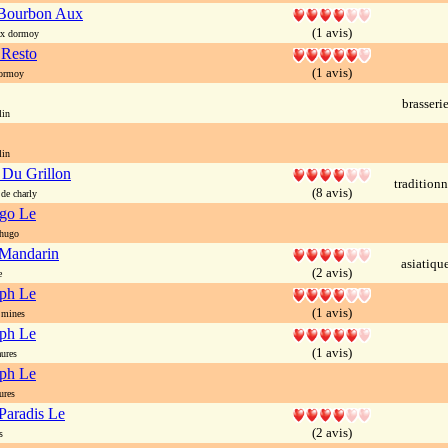
Bourbon Aux
(1 avis)
x dormoy
 Resto
(1 avis)
ormoy
brasseri
lin
lin
Du Grillon
traditionn
(8 avis)
de charly
ugo Le
 hugo
Mandarin
asiatiqu
(2 avis)
e
eph Le
(1 avis)
 mines
eph Le
(1 avis)
ures
eph Le
ures
Paradis Le
(2 avis)
s