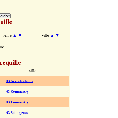
uille
genre
▲
▼
ville
▲
▼
lle
requille
ville
03 Neris-les-bains
03 Commentry
03 Commentry
03 Saint-genest