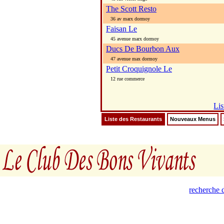
The Scott Resto
36 av marx dormoy
Faisan Le
45 avenue marx dormoy
Ducs De Bourbon Aux
47 avenue max dormoy
Petit Croquignole Le
12 rue commerce
Lis
Liste des Restaurants
Nouveaux Menus
recherche d