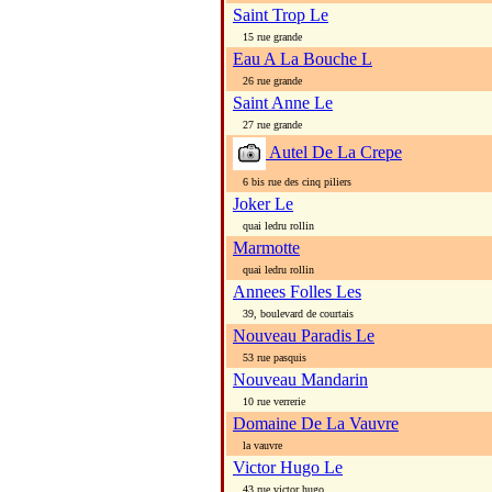
Saint Trop Le
15 rue grande
Eau A La Bouche L
26 rue grande
Saint Anne Le
27 rue grande
Autel De La Crepe
6 bis rue des cinq piliers
Joker Le
quai ledru rollin
Marmotte
quai ledru rollin
Annees Folles Les
39, boulevard de courtais
Nouveau Paradis Le
53 rue pasquis
Nouveau Mandarin
10 rue verrerie
Domaine De La Vauvre
la vauvre
Victor Hugo Le
43 rue victor hugo