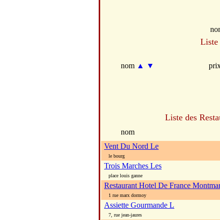
no
Liste
nom
▲
▼
pri
Liste des Resta
nom
Vent Du Nord Le
le bourg
Trois Marches Les
place louis ganne
Restaurant Hotel De France Montmar
1 rue marx dormoy
Assiette Gourmande L
7, rue jean-jaures