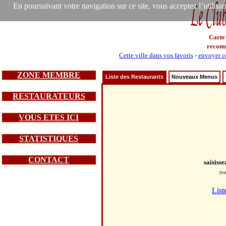
En poursuivant votre navigation sur ce site, vous acceptez l’utilisa
Carte
recom
Cette ville dans vos favoris
-
envoyer ce
ZONE MEMBRE
Liste des Restaurants
Nouveaux Menus
RESTAURATEURS
VOUS ETES ICI
STATISTIQUES
CONTACT
saisiss
(vo
List