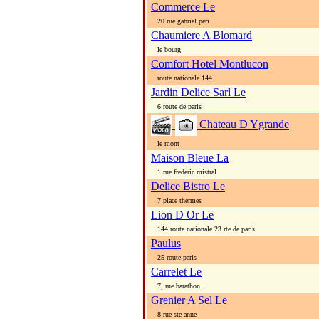
Commerce Le
20 rue gabriel peri
Chaumiere A Blomard
le bourg
Comfort Hotel Montlucon
route nationale 144
Jardin Delice Sarl Le
6 route de paris
Chateau D Ygrande
le mont
Maison Bleue La
1 rue frederic mistral
Delice Bistro Le
7 place thermes
Lion D Or Le
144 route nationale 23 rte de paris
Paulus
25 route paris
Carrelet Le
7, rue barathon
Grenier A Sel Le
8 rue ste anne