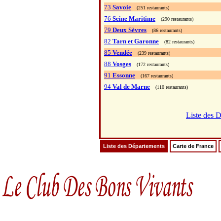
73
Savoie
(251 restaurants)
76
Seine Maritime
(290 restaurants)
79
Deux Sèvres
(86 restaurants)
82
Tarn et Garonne
(82 restaurants)
85
Vendée
(239 restaurants)
88
Vosges
(172 restaurants)
91
Essonne
(167 restaurants)
94
Val de Marne
(110 restaurants)
Liste des 
Liste des Départements
Carte de France