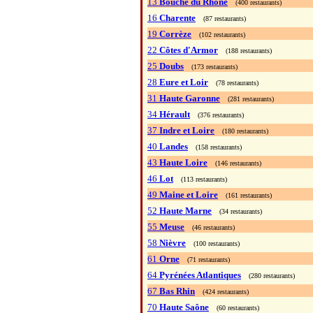
13
Bouche du Rhône
(400 restaurants)
16
Charente
(87 restaurants)
19
Corrèze
(102 restaurants)
22
Côtes d'Armor
(188 restaurants)
25
Doubs
(173 restaurants)
28
Eure et Loir
(78 restaurants)
31
Haute Garonne
(281 restaurants)
34
Hérault
(376 restaurants)
37
Indre et Loire
(180 restaurants)
40
Landes
(158 restaurants)
43
Haute Loire
(146 restaurants)
46
Lot
(113 restaurants)
49
Maine et Loire
(161 restaurants)
52
Haute Marne
(34 restaurants)
55
Meuse
(46 restaurants)
58
Nièvre
(100 restaurants)
61
Orne
(71 restaurants)
64
Pyrénées Atlantiques
(280 restaurants)
67
Bas Rhin
(424 restaurants)
70
Haute Saône
(60 restaurants)