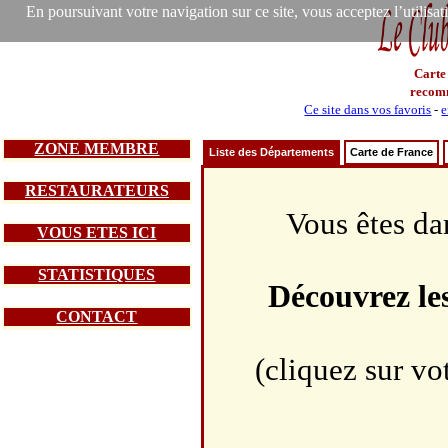
En poursuivant votre navigation sur ce site, vous acceptez l’utilisa
Carte
recom
Ce site dans vos favoris
-
e
ZONE MEMBRE
Liste des Départements
Carte de France
RESTAURATEURS
Vous êtes da
VOUS ETES ICI
STATISTIQUES
Découvrez le
CONTACT
(cliquez sur vo