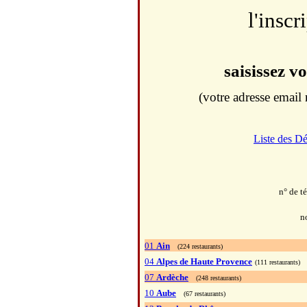
l'inscr
saisissez v
(votre adresse email 
Liste des D
n° de t
n
01
Ain
(224 restaurants)
04
Alpes de Haute Provence
(111 restaurants)
07
Ardèche
(248 restaurants)
10
Aube
(67 restaurants)