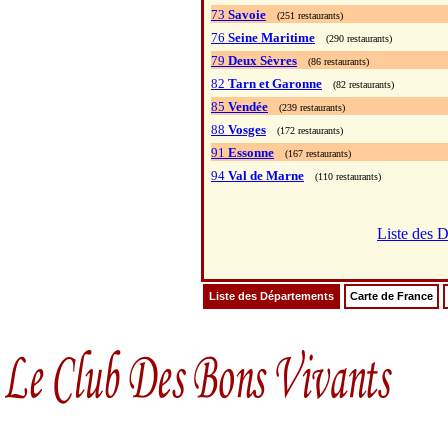
73
Savoie
(251 restaurants)
76
Seine Maritime
(290 restaurants)
79
Deux Sèvres
(86 restaurants)
82
Tarn et Garonne
(82 restaurants)
85
Vendée
(239 restaurants)
88
Vosges
(172 restaurants)
91
Essonne
(167 restaurants)
94
Val de Marne
(110 restaurants)
Liste des 
Liste des Départements
Carte de France