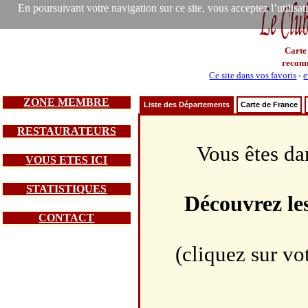
En poursuivant votre navigation sur ce site, vous acceptez l’utilisa
Carte
recom
Ce site dans vos favoris
-
e
ZONE MEMBRE
Liste des Départements
Carte de France
RESTAURATEURS
Vous êtes da
VOUS ETES ICI
STATISTIQUES
Découvrez le
CONTACT
(cliquez sur vo