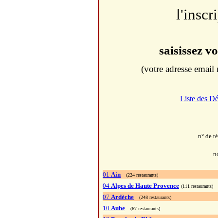
l'inscr
saisissez v
(votre adresse email 
Liste des D
n° de t
n
01
Ain
(224 restaurants)
04
Alpes de Haute Provence
(111 restaurants)
07
Ardèche
(248 restaurants)
10
Aube
(67 restaurants)