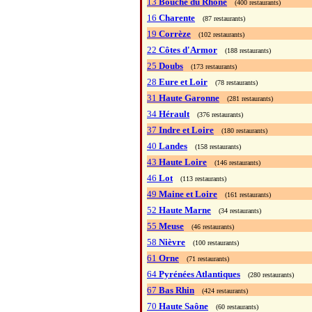
13
Bouche du Rhône
(400 restaurants)
16
Charente
(87 restaurants)
19
Corrèze
(102 restaurants)
22
Côtes d'Armor
(188 restaurants)
25
Doubs
(173 restaurants)
28
Eure et Loir
(78 restaurants)
31
Haute Garonne
(281 restaurants)
34
Hérault
(376 restaurants)
37
Indre et Loire
(180 restaurants)
40
Landes
(158 restaurants)
43
Haute Loire
(146 restaurants)
46
Lot
(113 restaurants)
49
Maine et Loire
(161 restaurants)
52
Haute Marne
(34 restaurants)
55
Meuse
(46 restaurants)
58
Nièvre
(100 restaurants)
61
Orne
(71 restaurants)
64
Pyrénées Atlantiques
(280 restaurants)
67
Bas Rhin
(424 restaurants)
70
Haute Saône
(60 restaurants)