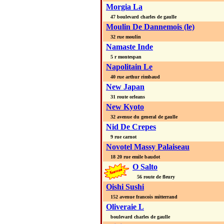
Morgia La
47 boulevard charles de gaulle
Moulin De Dannemois (le)
32 rue moulin
Namaste Inde
5 r montespan
Napolitain Le
40 rue arthur rimbaud
New Japan
31 route orleans
New Kyoto
32 avenue du general de gaulle
Nid De Crepes
9 rue carnot
Novotel Massy Palaiseau
18 20 rue emile baudot
O Salto
56 route de fleury
Oishi Sushi
152 avenue francois mitterrand
Oliveraie L
boulevard charles de gaulle