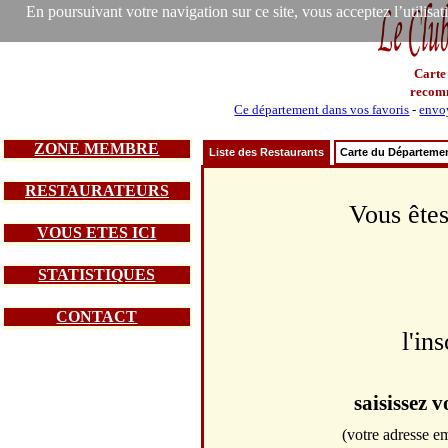
En poursuivant votre navigation sur ce site, vous acceptez l’utilisa
Carte
recom
Ce département dans vos favoris
-
envoy
ZONE MEMBRE
Liste des Restaurants
Carte du Départeme
RESTAURATEURS
Vous êtes
VOUS ETES ICI
STATISTIQUES
CONTACT
l'in
saisissez 
(votre adresse em