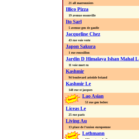
21 all marronniers
Illico Pizza
19 avenue essonville
Ito Sarl
5 avenue gen de gaulle
Jacqueline Chez
43 rue voie verte
Japon Sakura
1 rue roussillon
Jardin D Himalaya Ishan Mahal L
11 voie mort ru
Kashmir
94 boulevard aristide briand
Kashmir Le
148 rue st jacques
Lao Asian
53 rue gen leclerc
Liceas Le
25 rue paris
Living Au
13 place de l'union europeenne
Lothmann