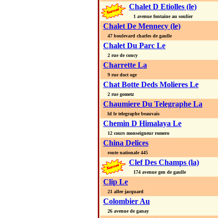
Chalet D Etiolles (le)
1 avenue fontaine au soulier
Chalet De Mennecy (le)
47 boulevard charles de gaulle
Chalet Du Parc Le
2 rue de concy
Charrette La
9 rue doct oge
Chat Botte Deds Molieres Le
2 rue gometz
Chaumiere Du Telegraphe La
ld le telegraphe beauvais
Chemin D Himalaya Le
12 cours monseigneur romero
China Delices
route nationale 445
Clef Des Champs (la)
174 avenue gen de gaulle
Clip Le
21 allee jacquard
Colombier Au
26 avenue de ganay