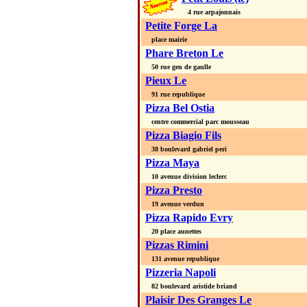
4 rue arpajonnais
Petite Forge La
place mairie
Phare Breton Le
50 rue gen de gaulle
Pieux Le
91 rue republique
Pizza Bel Ostia
centre commercial parc mousseau
Pizza Biagio Fils
38 boulevard gabriel peri
Pizza Maya
10 avenue division leclerc
Pizza Presto
19 avenue verdun
Pizza Rapido Evry
20 place aunettes
Pizzas Rimini
131 avenue republique
Pizzeria Napoli
82 boulevard aristide briand
Plaisir Des Granges Le