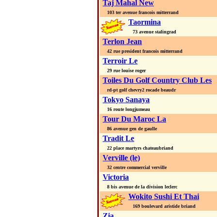
Taj Mahal New
103 ter avenue francois mitterrand
Taormina
73 avenue stalingrad
Terlon Jean
42 rue president francois mitterrand
Terroir Le
29 rue louise roger
Toiles Du Golf Country Club Les
rd-pt golf chevry2 rocade beaudr
Tokyo Sanaya
16 route longjumeau
Tour Du Maroc La
86 avenue gen de gaulle
Tradit Le
22 place martyrs chateaubriand
Verville (le)
32 centre commercial verville
Victoria
8 bis avenue de la division leclerc
Wokito Sushi Et Thai
169 boulevard aristide briand
Zia