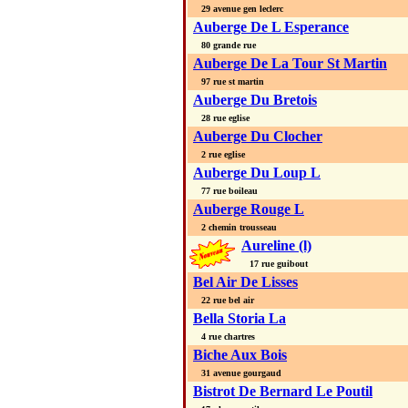
29 avenue gen leclerc
Auberge De L Esperance
80 grande rue
Auberge De La Tour St Martin
97 rue st martin
Auberge Du Bretois
28 rue eglise
Auberge Du Clocher
2 rue eglise
Auberge Du Loup L
77 rue boileau
Auberge Rouge L
2 chemin trousseau
Aureline (l)
17 rue guibout
Bel Air De Lisses
22 rue bel air
Bella Storia La
4 rue chartres
Biche Aux Bois
31 avenue gourgaud
Bistrot De Bernard Le Poutil