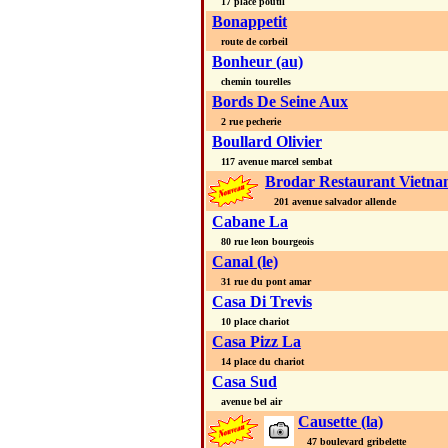
17 place poutil
Bonappetit
route de corbeil
Bonheur (au)
chemin tourelles
Bords De Seine Aux
2 rue pecherie
Boullard Olivier
117 avenue marcel sembat
Brodar Restaurant Vietna
201 avenue salvador allende
Cabane La
80 rue leon bourgeois
Canal (le)
31 rue du pont amar
Casa Di Trevis
10 place chariot
Casa Pizz La
14 place du chariot
Casa Sud
avenue bel air
Causette (la)
47 boulevard gribelette