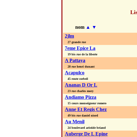
Li
nom
▲
▼
2jlm
27 grande rue
7eme Epice La
19 bis rue de la liberte
A Pattaya
28 rue henri dunant
Acapulco
45 route corbeil
Ananas D Or L
23 rue charles mory
Andiamo Pizza
15 cours monseigneur romero
Anne Et Regis Chez
49 bis rue daniel niord
Au Menil
24 boulevard aristide briand
Auberge De L Epine