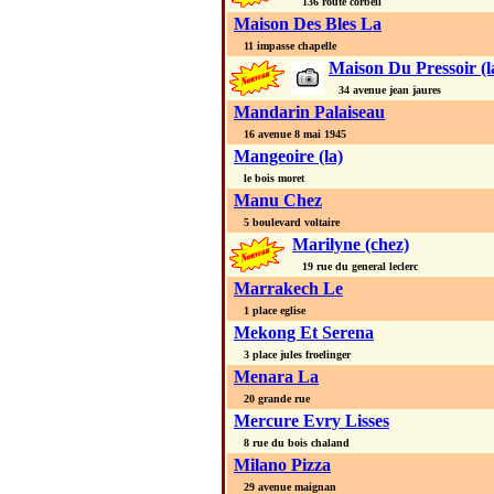
136 route corbeil
Maison Des Bles La
11 impasse chapelle
Maison Du Pressoir (l
34 avenue jean jaures
Mandarin Palaiseau
16 avenue 8 mai 1945
Mangeoire (la)
le bois moret
Manu Chez
5 boulevard voltaire
Marilyne (chez)
19 rue du general leclerc
Marrakech Le
1 place eglise
Mekong Et Serena
3 place jules froelinger
Menara La
20 grande rue
Mercure Evry Lisses
8 rue du bois chaland
Milano Pizza
29 avenue maignan