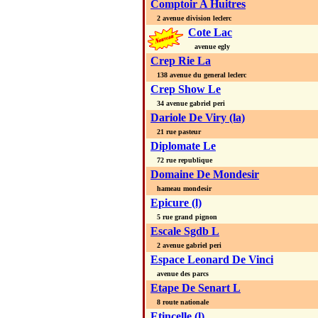
Comptoir A Huitres
2 avenue division leclerc
Cote Lac
avenue egly
Crep Rie La
138 avenue du general leclerc
Crep Show Le
34 avenue gabriel peri
Dariole De Viry (la)
21 rue pasteur
Diplomate Le
72 rue republique
Domaine De Mondesir
hameau mondesir
Epicure (l)
5 rue grand pignon
Escale Sgdb L
2 avenue gabriel peri
Espace Leonard De Vinci
avenue des parcs
Etape De Senart L
8 route nationale
Etincelle (l)