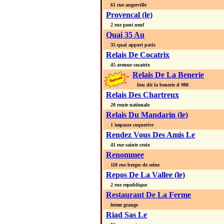
61 rue angerville
Provencal (le)
2 rue pont neuf
Quai 35 Au
35 quai apport paris
Relais De Cocatrix
45 avenue cocatrix
Relais De La Benerie
lieu dit la benerie d 988
Relais Des Chartreux
20 route nationale
Relais Du Mandarin (le)
1 impasse coquerive
Rendez Vous Des Amis Le
41 rue sainte croix
Renommee
110 rue berges de seine
Repos De La Vallee (le)
2 rue republique
Restaurant De La Ferme
ferme grange
Riad Sas Le