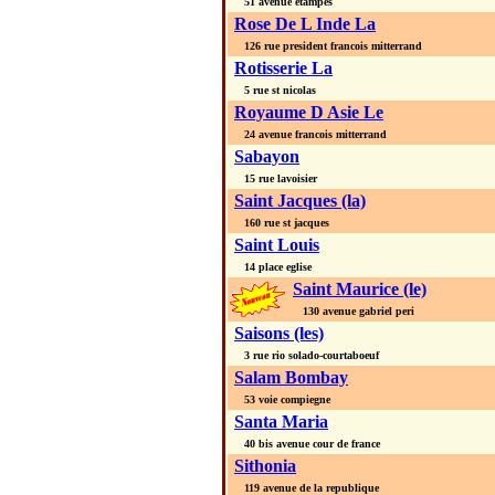
51 avenue etampes
Rose De L Inde La
126 rue president francois mitterrand
Rotisserie La
5 rue st nicolas
Royaume D Asie Le
24 avenue francois mitterrand
Sabayon
15 rue lavoisier
Saint Jacques (la)
160 rue st jacques
Saint Louis
14 place eglise
Saint Maurice (le)
130 avenue gabriel peri
Saisons (les)
3 rue rio solado-courtaboeuf
Salam Bombay
53 voie compiegne
Santa Maria
40 bis avenue cour de france
Sithonia
119 avenue de la republique