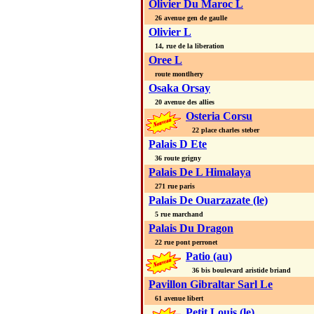
Olivier Du Maroc L
26 avenue gen de gaulle
Olivier L
14, rue de la liberation
Oree L
route montlhery
Osaka Orsay
20 avenue des allies
Osteria Corsu
22 place charles steber
Palais D Ete
36 route grigny
Palais De L Himalaya
271 rue paris
Palais De Ouarzazate (le)
5 rue marchand
Palais Du Dragon
22 rue pont perronet
Patio (au)
36 bis boulevard aristide briand
Pavillon Gibraltar Sarl Le
61 avenue libert
Petit Louis (le)