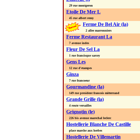
29 rue montgeron
Etoile De Mer L
45 rue albert remy
Ferme De Bel Air (la)
2 allee marronniers
Ferme Restaurant La
7 avenue indes
Fleur De Sel La
1 rue francisque sarcey
Gens Les
12 rue d'etampes
Ginza
7 rue francoeur
Gourmandine (la)
149 rue president francois mitterrand
Grande Grille (la)
4 route versailles
Grignotin (le)
226 bis avenue marechal leclerc
Hostellerie Blanche De Castille
place marche aux herbes
Hostellerie De Villemartin