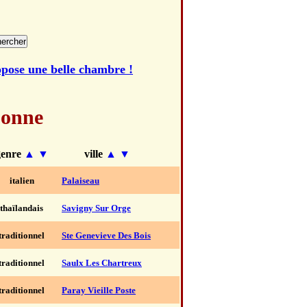
opose une belle chambre !
sonne
genre
▲
▼
ville
▲
▼
italien
Palaiseau
thaïlandais
Savigny Sur Orge
traditionnel
Ste Genevieve Des Bois
traditionnel
Saulx Les Chartreux
traditionnel
Paray Vieille Poste