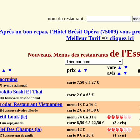
nom du restaurant :
Après un bon repas, l'Hôtel Brésil Opéra (75009) vous pr
Meilleur Tarif => cliquez ici
de l'Es
Nouveaux Menus
des restaurants
vote
▲
▼
m
▲
▼
prix
▲
▼
avis
▲
▼
aormina
carte 7,50 € à 27 €
 avenue stalingrad
okito Sushi Et Thai
carte 2 € à 65 €
9 boulevard aristide briand
rodar Restaurant Vietnamien
menu 13 € à 16 €
carte 2 € à 14,50 €
1 avenue salvador allende
etit Louis (le)
menu 24 € à 31 €
carte 8,50 € à 22,50 €
(3 avis)
rue arpajonnais
lef Des Champs (la)
menu 12 €
carte 9 € à 20 €
(1 avis)
4 avenue gen de gaulle