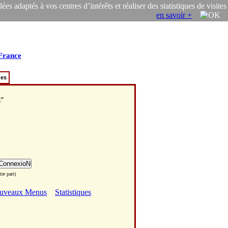
s adaptés à vos centres d’intérêts et réaliser des statistiques de visites
en savoir +
-France
ues
s"
re part)
uveaux Menus
Statistiques