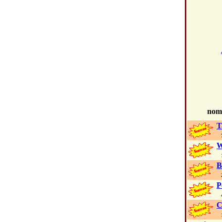
no
T
73
W
16
B
20
P
4 
C
17