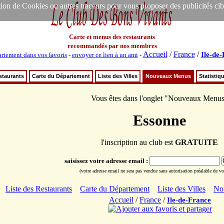
ion de Cookies ou autres traceurs pour vous proposer des publicités ciblée
Carte et menus des restaurants
recommandés par nos membres
Accueil
/
France
/
Ile-de
rtement dans vos favoris
-
envoyer ce lien à un ami
-
staurants
Carte du Département
Liste des Villes
Nouveaux Menus
Statistiq
Vous êtes dans l'onglet "Nouveaux Menu
Essonne
l'inscription au club est
GRATUITE
saisissez votre adresse email :
(votre adresse email ne sera pas vendue sans autorisation préalable de vot
Liste des Restaurants
Carte du Département
Liste des Villes
No
Accueil
/
France
/
Ile-de-France