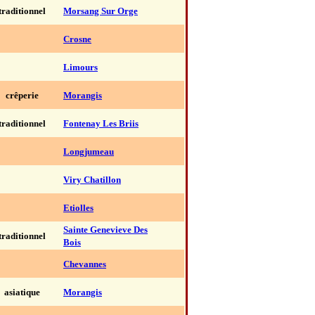
traditionnel
Morsang Sur Orge
Crosne
Limours
crêperie
Morangis
traditionnel
Fontenay Les Briis
Longjumeau
Viry Chatillon
Etiolles
Sainte Genevieve Des
traditionnel
Bois
Chevannes
asiatique
Morangis