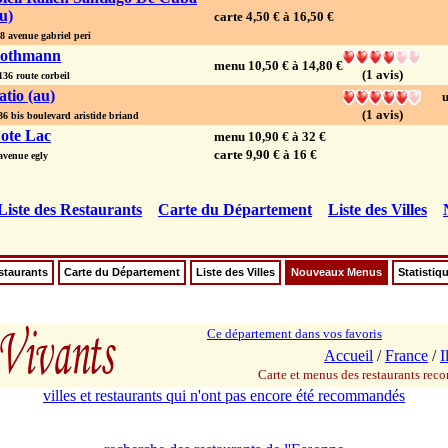
u)
carte 4,50 € à 16,50 €
 avenue gabriel peri
othmann
menu 10,50 € à 14,80 €
(1 avis)
6 route corbeil
atio (au)
u
(1 avis)
 bis boulevard aristide briand
ote Lac
menu 10,90 € à 32 €
carte 9,90 € à 16 €
enue egly
Liste des Restaurants
Carte du Département
Liste des Villes
staurants
Carte du Département
Liste des Villes
Nouveaux Menus
Statistiq
Ce département dans vos favoris
Accueil
/
France
/
I
Carte et menus des restaurants re
villes et restaurants qui n'ont pas encore été recommandés