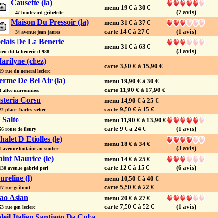
Causette (la)
menu 19 € à 30 €
(7 avis)
47 boulevard gribelette
Maison Du Pressoir (la)
menu 31 € à 37 €
carte 14 € à 27 €
(1 avis)
34 avenue jean jaures
elais De La Benerie
menu 31 € à 63 €
(3 avis)
eu dit la benerie d 988
arilyne (chez)
carte 3,90 € à 15,90 €
 rue du general leclerc
erme De Bel Air (la)
menu 19,90 € à 30 €
carte 11,90 € à 17,90 €
allee marronniers
steria Corsu
menu 14,90 € à 25 €
carte 9,50 € à 15 €
 place charles steber
 Salto
menu 11,90 € à 13,90 €
carte 9 € à 24 €
(1 avis)
 route de fleury
halet D Etiolles (le)
menu 18 € à 34 €
(3 avis)
avenue fontaine au soulier
aint Maurice (le)
menu 14 € à 25 €
carte 12 € à 15 €
(6 avis)
0 avenue gabriel peri
ureline (l)
menu 10,50 € à 40 €
carte 5,50 € à 22 €
 rue guibout
ao Asian
menu 20 € à 27 €
carte 7,50 € à 52 €
(1 avis)
 rue gen leclerc
leil Italien Santiago De Cuba