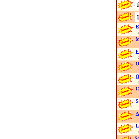
R
li
M
19
F
2 
O
22
O
56
C
1 
S
13
A
17
L
53
So