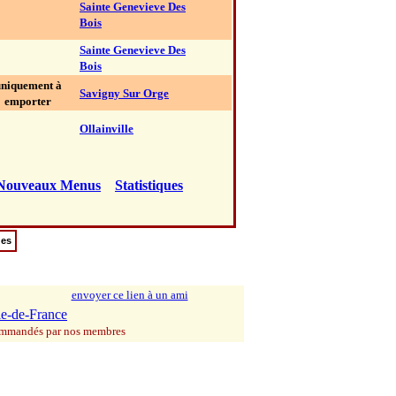
Sainte Genevieve Des
Bois
Sainte Genevieve Des
Bois
niquement à
Savigny Sur Orge
emporter
Ollainville
Nouveaux Menus
Statistiques
ues
envoyer ce lien à un ami
le-de-France
commandés par nos membres