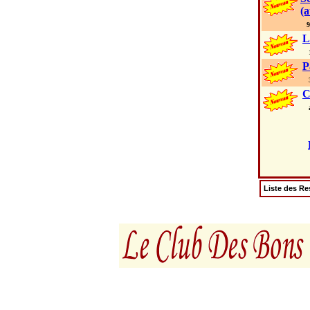
(a
98
L
13
P
36
C
av
Liste des Re