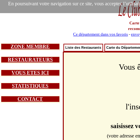
En poursuivant votre navigation sur ce site, vous acceptez l’utilisa
Carte
recom
Ce département dans vos favoris
-
envoy
ZONE MEMBRE
Liste des Restaurants
Carte du Départeme
RESTAURATEURS
Vous ê
VOUS ETES ICI
STATISTIQUES
CONTACT
l'in
saisissez 
(votre adresse em