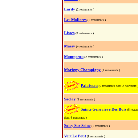
Lardy
(2 restaurants )
Les Molieres
(1 restaurants )
Lisses
(3 restaurants )
Massy
(4 restaurants )
Montgeron
(2 restaurants )
Morigny Champigny
(1 restaurants )
Palaiseau
(6 restaurants dont 2 nouveaux 
Saclay
(1 restaurants )
Sainte Genevieve Des Bois
(8 restau
dont 4 nouveaux )
Soisy Sur Seine
(1 restaurants )
Vert Le Petit
(1 restaurants )