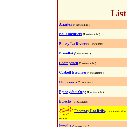
List
Arpajon
(4 restaurants )
Ballainvilliers
(1 restaurants )
Boissy La Riviere
(1 restaurants )
Breuillet
(2 restaurants )
Champcueil
(1 restaurants )
Corbeil Essonnes
(4 restaurants )
Dannemois
(2 restaurants )
Epinay Sur Orge
(1 restaurants )
Etrechy
(1 restaurants )
Fontenay Les Briis
(1 restaurants dont
nouveaux )
Itteville
(1 restaurants )