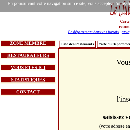
En poursuivant votre navigation sur ce site, vous acceptez l’utilisa
Carte
recom
Ce département dans vos favoris
-
envoy
ZONE MEMBRE
Liste des Restaurants
Carte du Départeme
RESTAURATEURS
Vous
VOUS ETES ICI
STATISTIQUES
CONTACT
l'in
saisissez 
(votre adresse em