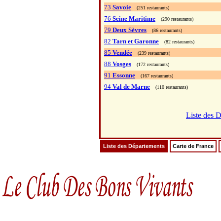
73
Savoie
(251 restaurants)
76
Seine Maritime
(290 restaurants)
79
Deux Sèvres
(86 restaurants)
82
Tarn et Garonne
(82 restaurants)
85
Vendée
(239 restaurants)
88
Vosges
(172 restaurants)
91
Essonne
(167 restaurants)
94
Val de Marne
(110 restaurants)
Liste des 
Liste des Départements
Carte de France