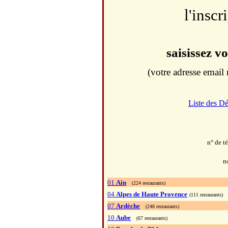
l'inscr
saisissez v
(votre adresse email 
Liste des D
n° de t
n
01
Ain
(224 restaurants)
04
Alpes de Haute Provence
(111 restaurants)
07
Ardèche
(248 restaurants)
10
Aube
(67 restaurants)