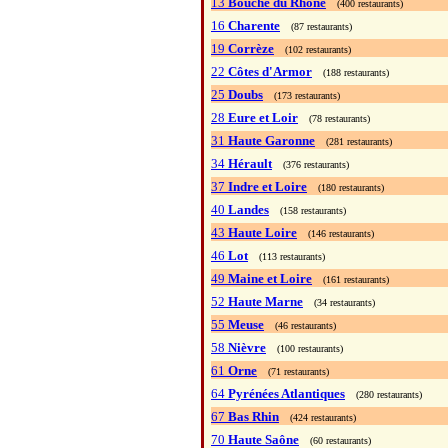
13
Bouche du Rhône
(400 restaurants)
16
Charente
(87 restaurants)
19
Corrèze
(102 restaurants)
22
Côtes d'Armor
(188 restaurants)
25
Doubs
(173 restaurants)
28
Eure et Loir
(78 restaurants)
31
Haute Garonne
(281 restaurants)
34
Hérault
(376 restaurants)
37
Indre et Loire
(180 restaurants)
40
Landes
(158 restaurants)
43
Haute Loire
(146 restaurants)
46
Lot
(113 restaurants)
49
Maine et Loire
(161 restaurants)
52
Haute Marne
(34 restaurants)
55
Meuse
(46 restaurants)
58
Nièvre
(100 restaurants)
61
Orne
(71 restaurants)
64
Pyrénées Atlantiques
(280 restaurants)
67
Bas Rhin
(424 restaurants)
70
Haute Saône
(60 restaurants)