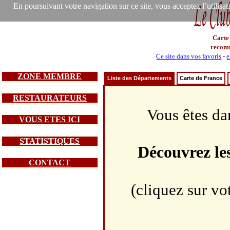
En poursuivant votre navigation sur ce site, vous acceptez l’utilisa
Carte
recom
Ce site dans vos favoris
-
e
ZONE MEMBRE
Liste des Départements
Carte de France
RESTAURATEURS
Vous êtes da
VOUS ETES ICI
STATISTIQUES
Découvrez le
CONTACT
(cliquez sur vo