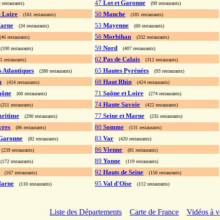
47
Lot et Garonne
 restaurants)
(99 restaurants)
 Loire
50
Manche
(161 restaurants)
(181 restaurants)
arne
53
Mayenne
(34 restaurants)
(60 restaurants)
56
Morbihan
46 restaurants)
(332 restaurants)
59
Nord
(100 restaurants)
(407 restaurants)
62
Pas de Calais
1 restaurants)
(312 restaurants)
 Atlantiques
65
Hautes Pyrénées
(280 restaurants)
(93 restaurants)
n
68
Haut Rhin
(424 restaurants)
(424 restaurants)
aône
71
Saône et Loire
(60 restaurants)
(274 restaurants)
74
Haute Savoie
(251 restaurants)
(422 restaurants)
aritime
77
Seine et Marne
(290 restaurants)
(235 restaurants)
vres
80
Somme
(86 restaurants)
(131 restaurants)
 Garonne
83
Var
(82 restaurants)
(420 restaurants)
86
Vienne
(239 restaurants)
(81 restaurants)
89
Yonne
(172 restaurants)
(119 restaurants)
92
Hauts de Seine
(167 restaurants)
(156 restaurants)
Marne
95
Val d'Oise
(110 restaurants)
(112 restaurants)
Liste des Départements
Carte de France
Vidéos à v