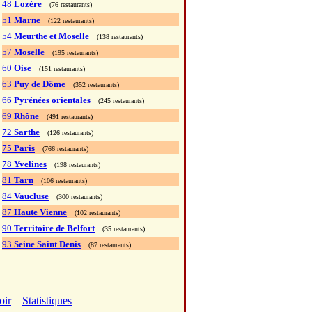
48
Lozère
(76 restaurants)
51
Marne
(122 restaurants)
54
Meurthe et Moselle
(138 restaurants)
57
Moselle
(195 restaurants)
60
Oise
(151 restaurants)
63
Puy de Dôme
(352 restaurants)
66
Pyrénées orientales
(245 restaurants)
69
Rhône
(491 restaurants)
72
Sarthe
(126 restaurants)
75
Paris
(766 restaurants)
78
Yvelines
(198 restaurants)
81
Tarn
(106 restaurants)
84
Vaucluse
(300 restaurants)
87
Haute Vienne
(102 restaurants)
90
Territoire de Belfort
(35 restaurants)
93
Seine Saint Denis
(87 restaurants)
oir
Statistiques