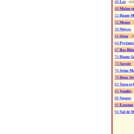
46
Lot
(113
49
Maine et
52
Haute M
55
Meuse
(
58
Nièvre
61
Orne
(7
64
Pyrénées
67
Bas Rhi
70
Haute S
73
Savoie
76
Seine M
79
Deux Sè
82
Tarn et
85
Vendée
88
Vosges
91
Essonne
94
Val de 