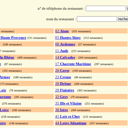
n° de téléphone du restaurant :
nom du restaurant :
02
Aisne
 restaurants)
(101 restaurants)
e Haute Provence
05
Hautes Alpes
(111 restaurants)
(112 restaurants)
08
Ardennes
(248 restaurants)
(57 restaurants)
11
Aude
7 restaurants)
(215 restaurants)
du Rhône
14
Calvados
(400 restaurants)
(264 restaurants)
e
17
Charente Maritime
(87 restaurants)
(297 restaurants)
20
Corse
(102 restaurants)
(149 restaurants)
'Armor
23
Creuse
(188 restaurants)
(48 restaurants)
26
Drôme
173 restaurants)
(260 restaurants)
Loir
29
Finistère
(78 restaurants)
(302 restaurants)
aronne
32
Gers
(281 restaurants)
(79 restaurants)
35
Ille et Vilaine
(376 restaurants)
(251 restaurants)
 Loire
38
Isère
(180 restaurants)
(304 restaurants)
41
Loir et Cher
(158 restaurants)
(121 restaurants)
oire
44
Loire Atlantique
(146 restaurants)
(337 restaurants)