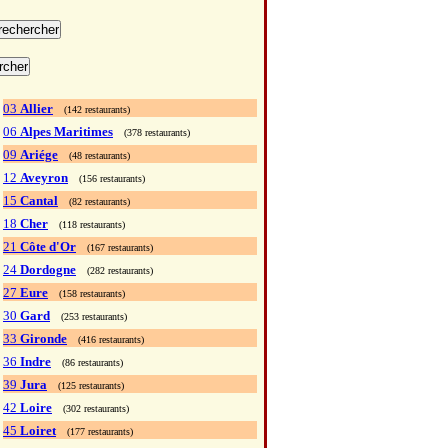
03
Allier
(142 restaurants)
06
Alpes Maritimes
(378 restaurants)
09
Ariége
(48 restaurants)
12
Aveyron
(156 restaurants)
15
Cantal
(82 restaurants)
18
Cher
(118 restaurants)
21
Côte d'Or
(167 restaurants)
24
Dordogne
(282 restaurants)
27
Eure
(158 restaurants)
30
Gard
(253 restaurants)
33
Gironde
(416 restaurants)
36
Indre
(86 restaurants)
39
Jura
(125 restaurants)
42
Loire
(302 restaurants)
45
Loiret
(177 restaurants)