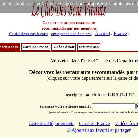
ion de Cookies ou autres traceurs pour vous proposer des publicités ciblée
Carte et menus des restaurants
recommandés par nos membres
Accueil
/
France
/
Ce site dans vos favoris
-
envoyer ce lien à un ami
-
épartements
Carte de France
Vidéos à voir
Statistiques
Vous êtes dans l'onglet "Liste des Départeme
Découvrez les restaurants recommandés par
(cliquez sur votre département sur la carte ci-d
l'inscription au club est
GRATUITE
saisissez votre adresse email :
(votre adresse email ne sera pas vendue sans autorisation préalable de vot
Liste des Départements
Carte de France
Vidéos à vo