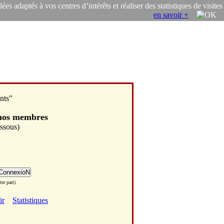
s adaptés à vos centres d’intérêts et réaliser des statistiques de visites
en savoir +
nts"
 nos membres
essous)
re part)
ir
Statistiques