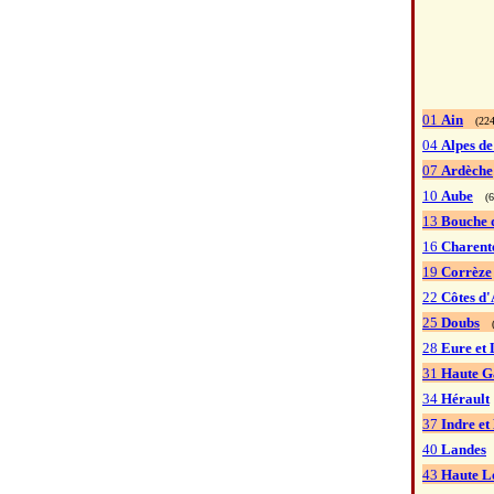
01
Ain
(224
04
Alpes d
07
Ardèche
10
Aube
(6
13
Bouche 
16
Charent
19
Corrèze
22
Côtes d
25
Doubs
(
28
Eure et 
31
Haute G
34
Hérault
37
Indre et
40
Landes
43
Haute L