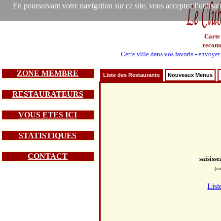
En poursuivant votre navigation sur ce site, vous acceptez l’utilisa
Carte
recom
Cette ville dans vos favoris
-
envoyer 
ZONE MEMBRE
Liste des Restaurants
Nouveaux Menus
RESTAURATEURS
VOUS ETES ICI
STATISTIQUES
CONTACT
saisiss
(vo
List