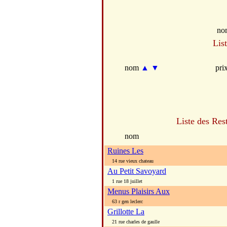
no
Lis
nom
▲
▼
pri
Liste des Res
nom
Ruines Les
14 rue vieux chateau
Au Petit Savoyard
1 rue 18 juillet
Menus Plaisirs Aux
63 r gen leclerc
Grillotte La
21 rue charles de gaulle