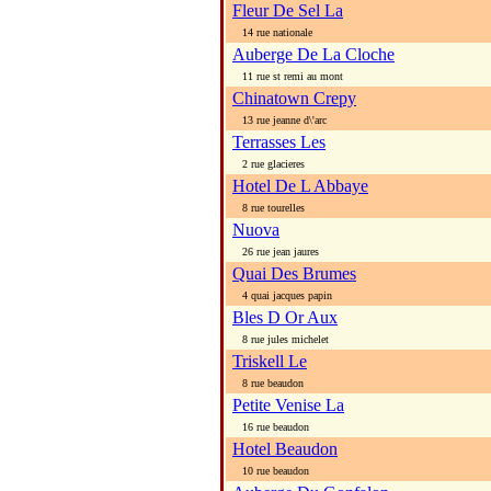
Fleur De Sel La
14 rue nationale
Auberge De La Cloche
11 rue st remi au mont
Chinatown Crepy
13 rue jeanne d\'arc
Terrasses Les
2 rue glacieres
Hotel De L Abbaye
8 rue tourelles
Nuova
26 rue jean jaures
Quai Des Brumes
4 quai jacques papin
Bles D Or Aux
8 rue jules michelet
Triskell Le
8 rue beaudon
Petite Venise La
16 rue beaudon
Hotel Beaudon
10 rue beaudon