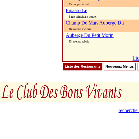
25 rue pillet will
Pipasso Le
8 rue principale bezuet
Champ De Mars Auberge Du
16 avenue victoire
Auberge Du Petit Morin
93 avenue rebais
Lis
Liste des Restaurants
Nouveaux Menus
recherche 