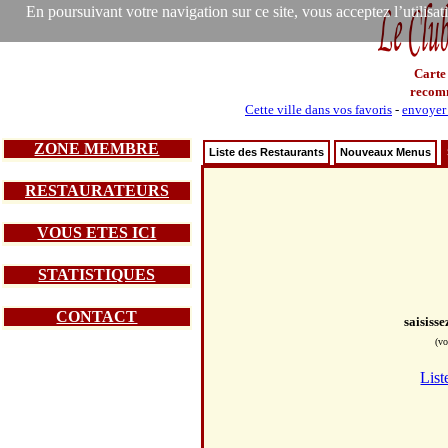
En poursuivant votre navigation sur ce site, vous acceptez l’utilisa
Carte
recom
Cette ville dans vos favoris
-
envoyer 
ZONE MEMBRE
Liste des Restaurants
Nouveaux Menus
RESTAURATEURS
VOUS ETES ICI
STATISTIQUES
CONTACT
saisiss
(vo
List