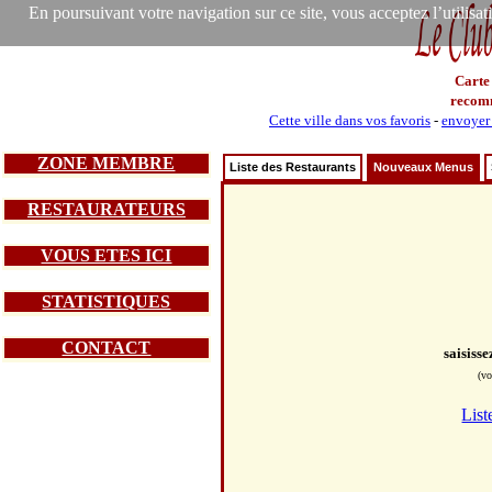
En poursuivant votre navigation sur ce site, vous acceptez l’utilisa
Carte
recom
Cette ville dans vos favoris
-
envoyer 
ZONE MEMBRE
Liste des Restaurants
Nouveaux Menus
RESTAURATEURS
VOUS ETES ICI
STATISTIQUES
CONTACT
saisiss
(vo
List