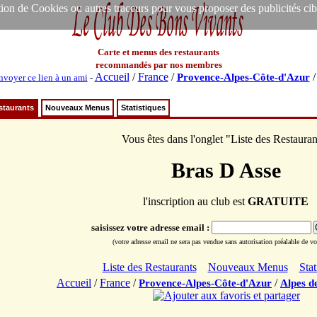
ion de Cookies ou autres traceurs pour vous proposer des publicités ciblée
Carte et menus des restaurants
recommandés par nos membres
Accueil
/
France
/
Provence-Alpes-Côte-d'Azur
nvoyer ce lien à un ami
-
staurants
Nouveaux Menus
Statistiques
Vous êtes dans l'onglet "Liste des Restauran
Bras D Asse
l'inscription au club est
GRATUITE
saisissez votre adresse email :
(votre adresse email ne sera pas vendue sans autorisation préalable de vot
Liste des Restaurants
Nouveaux Menus
Stat
Accueil
/
France
/
/
Provence-Alpes-Côte-d'Azur
Alpes d