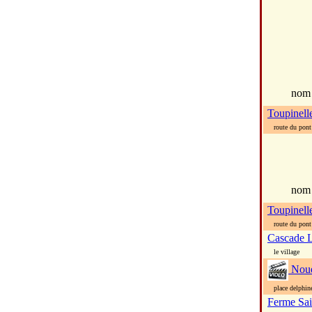
no
Toupinelle
route du pont 
nom
Toupinell
route du pont d
Cascade 
le village
Nou
place delphine
Ferme Sai