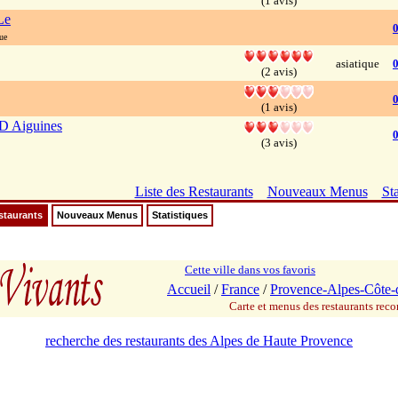
(1 avis)
Le
ue
asiatique
(2 avis)
0
(1 avis)
D Aiguines
0
(3 avis)
Liste des Restaurants
Nouveaux Menus
Sta
staurants
Nouveaux Menus
Statistiques
Cette ville dans vos favoris
Accueil
/
France
/
Provence-Alpes-Côte-
Carte et menus des restaurants re
recherche des restaurants des Alpes de Haute Provence