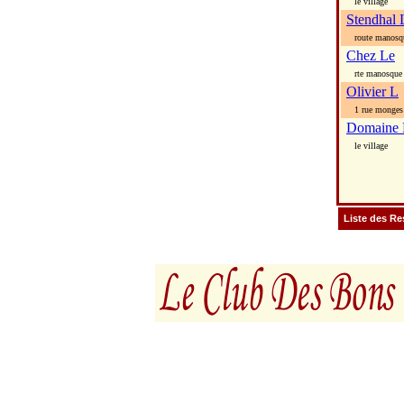
le village
Stendhal 
route manosq
Chez Le
rte manosque
Olivier L
1 rue monges
Domaine 
le village
Liste des Re