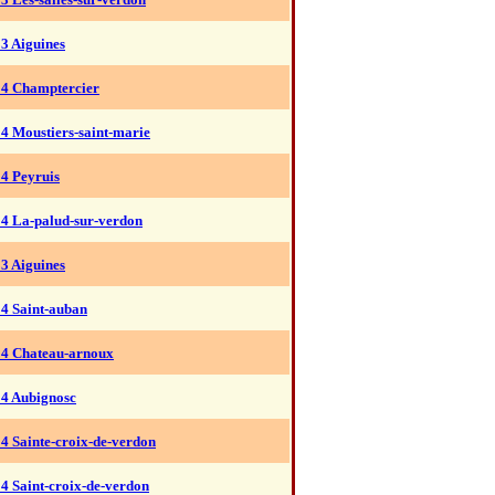
3 Aiguines
04 Champtercier
4 Moustiers-saint-marie
4 Peyruis
04 La-palud-sur-verdon
3 Aiguines
04 Saint-auban
04 Chateau-arnoux
04 Aubignosc
4 Sainte-croix-de-verdon
4 Saint-croix-de-verdon