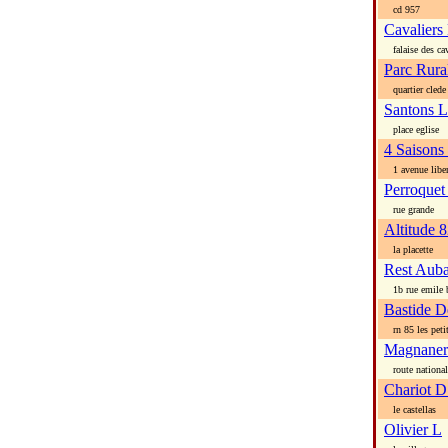
cd 957
Cavaliers
falaise des cav
Parc Rura
quartier clede
Santons L
place eglise
4 Saisons
1 avenue liber
Perroquet
rue grande
Altitude 
la placette
Rest Auba
1b rue emile 
Bastide D
rn 85 les petite
Magnaner
route national
Chariot D
le castellas
Olivier L