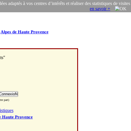
s adaptés à vos centres d’intérêts et réaliser des statistiques de visites
en savoir +
/
Alpes de Haute Provence
ts"
re part)
istiques
e Haute Provence