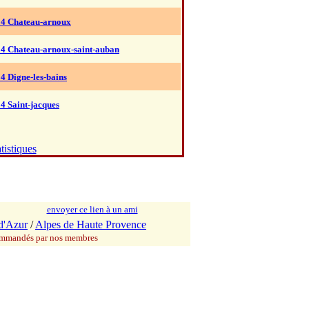
04 Chateau-arnoux
04 Chateau-arnoux-saint-auban
4 Digne-les-bains
4 Saint-jacques
tistiques
envoyer ce lien à un ami
d'Azur
/
Alpes de Haute Provence
commandés par nos membres