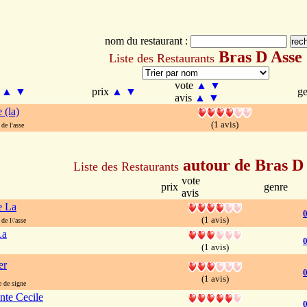
nom du restaurant :
Bras D Asse
Liste des Restaurants
vote
▲
▼
m
▲
▼
prix
▲
▼
g
avis
▲
▼
 (la)
(1 avis)
de l'asse
autour de Bras D
Liste des Restaurants
vote
prix
genre
avis
e La
0
(1 avis)
e l\'asse
La
0
(1 avis)
er
(1 avis)
 de signe
nte Cecile
0