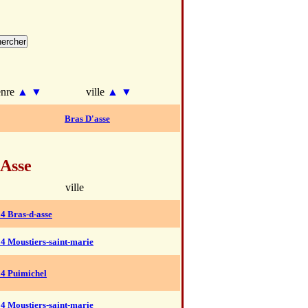
enre
▲
▼
ville
▲
▼
Bras D'asse
 Asse
ville
4 Bras-d-asse
4 Moustiers-saint-marie
04 Puimichel
4 Moustiers-saint-marie