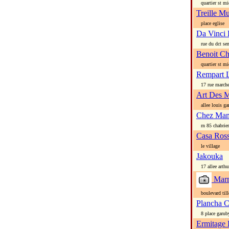
quartier st mi
Treille M
place eglise
Da Vinci 
rue du dct sen
Benoit C
quartier st mi
Rempart 
17 rue march
Art Des M
allee louis gar
Chez Mam
rn 85 chabrier
Casa Ross
le village
Jakouka
17 allee arthu
Marm
boulevard till
Plancha C
8 place garub
Ermitage 