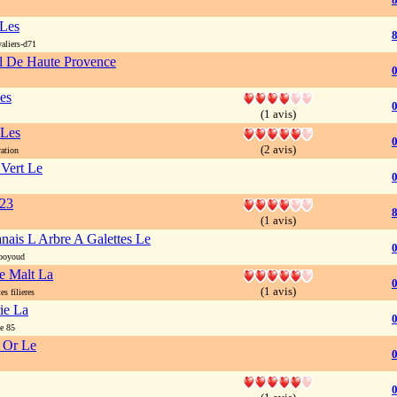
 Les
8
aliers-d71
l De Haute Provence
es
0
(1 avis)
 Les
0
(2 avis)
ation
 Vert Le
823
8
(1 avis)
nais L Arbre A Galettes Le
boyoud
e Malt La
(1 avis)
s filieres
ie La
e 85
 Or Le
0
0