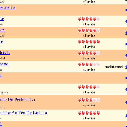
(4 avis)
chel
uscate La
0
Le
0
(1 avis)
es
hez
0
(1 avis)
chel
Le
0
(1 avis)
e
ets L
0
(2 avis)
diol
ette
traditionnel
(5 avis)
es
i
(1 avis)
r gouin
ite Du Pecheur La
(2 avis)
euls
uisine Au Feu De Bois La
8
(1 avis)
y
L
8