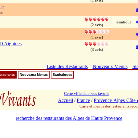
(1 avis)
Le
ue
asiatique
(2 avis)
0
(1 avis)
D Aiguines
0
(3 avis)
Liste des Restaurants
Nouveaux Menus
Sta
staurants
Nouveaux Menus
Statistiques
Cette ville dans vos favoris
Accueil
/
France
/
Provence-Alpes-Côte-
Carte et menus des restaurants re
recherche des restaurants des Alpes de Haute Provence