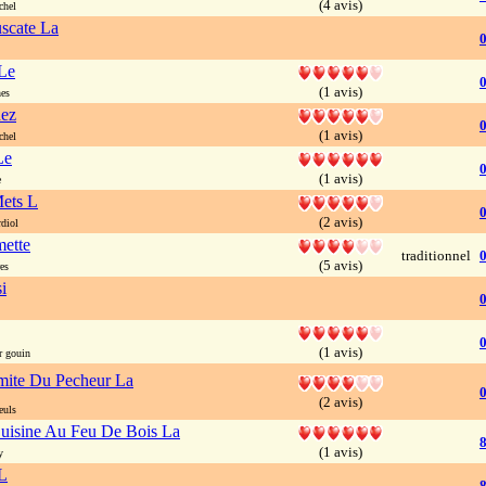
(4 avis)
chel
uscate La
0
Le
0
(1 avis)
es
hez
0
(1 avis)
chel
Le
0
(1 avis)
e
ets L
0
(2 avis)
diol
ette
traditionnel
(5 avis)
es
i
(1 avis)
r gouin
ite Du Pecheur La
(2 avis)
euls
uisine Au Feu De Bois La
8
(1 avis)
y
L
8