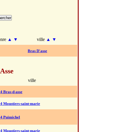
enre
▲
▼
ville
▲
▼
Bras D'asse
 Asse
ville
4 Bras-d-asse
4 Moustiers-saint-marie
04 Puimichel
4 Moustiers-saint-marie