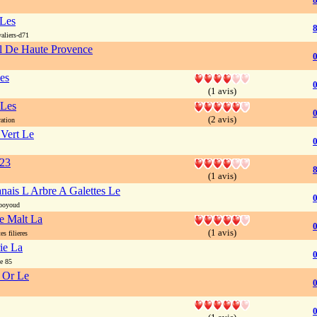
 Les
8
aliers-d71
l De Haute Provence
es
0
(1 avis)
 Les
0
(2 avis)
ation
 Vert Le
823
8
(1 avis)
nais L Arbre A Galettes Le
boyoud
e Malt La
(1 avis)
s filieres
ie La
e 85
 Or Le
0
0