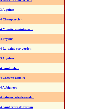
3 Aiguines
04 Champtercier
4 Moustiers-saint-marie
4 Peyruis
04 La-palud-sur-verdon
3 Aiguines
04 Saint-auban
04 Chateau-arnoux
04 Aubignosc
4 Sainte-croix-de-verdon
4 Saint-croix-de-verdon