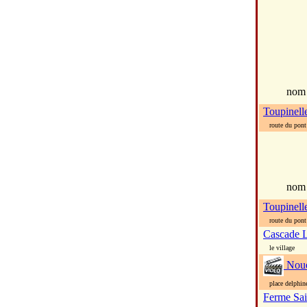
no
Toupinelle
route du pont 
nom
Toupinell
route du pont d
Cascade 
le village
Nou
place delphine
Ferme Sai