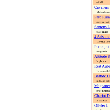
cd 957
Cavaliers
falaise des cav
Parc Rura
quartier clede
Santons L
place eglise
4 Saisons
1 avenue liber
Perroquet
rue grande
Altitude 
la placette
Rest Auba
1b rue emile 
Bastide D
rn 85 les petite
Magnaner
route national
Chariot D
le castellas
Olivier L