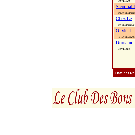
le village
Stendhal 
route manosq
Chez Le
rte manosque
Olivier L
1 rue monges
Domaine 
le village
Liste des Re