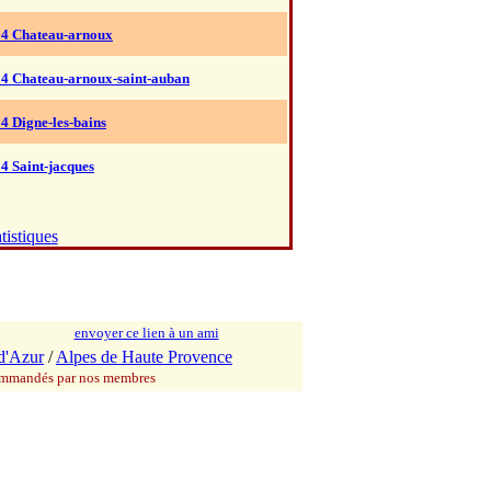
04 Chateau-arnoux
04 Chateau-arnoux-saint-auban
4 Digne-les-bains
4 Saint-jacques
tistiques
envoyer ce lien à un ami
d'Azur
/
Alpes de Haute Provence
commandés par nos membres