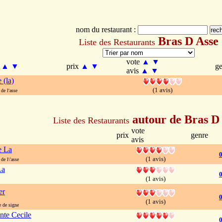
nom du restaurant :
Bras D Asse
Liste des Restaurants
vote
▲
▼
m
▲
▼
prix
▲
▼
g
avis
▲
▼
 (la)
(1 avis)
de l'asse
autour de Bras D
Liste des Restaurants
vote
prix
genre
avis
e La
0
(1 avis)
e l\'asse
La
0
(1 avis)
er
(1 avis)
 de signe
nte Cecile
0