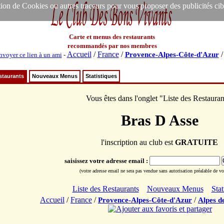
ion de Cookies ou autres traceurs pour vous proposer des publicités ciblée
Carte et menus des restaurants
recommandés par nos membres
Accueil
/
France
/
Provence-Alpes-Côte-d'Azur
nvoyer ce lien à un ami
-
staurants
Nouveaux Menus
Statistiques
Vous êtes dans l'onglet "Liste des Restauran
Bras D Asse
l'inscription au club est
GRATUITE
saisissez votre adresse email :
(votre adresse email ne sera pas vendue sans autorisation préalable de vot
Liste des Restaurants
Nouveaux Menus
Stat
Accueil
/
France
/
/
Provence-Alpes-Côte-d'Azur
Alpes d