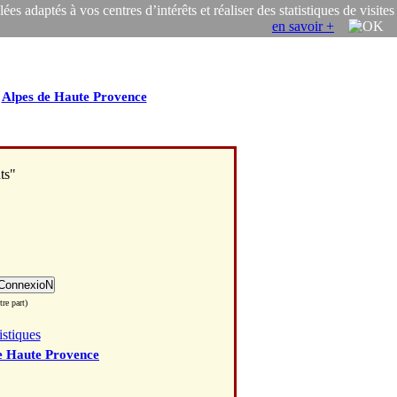
s adaptés à vos centres d’intérêts et réaliser des statistiques de visites
en savoir +
/
Alpes de Haute Provence
ts"
re part)
istiques
e Haute Provence