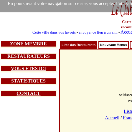
En poursuivant votre navigation sur ce site, vous acceptez l’utilisa
Carte
recom
Accue
Cette ville dans vos favoris
-
envoyer ce lien à un ami
-
ZONE MEMBRE
Liste des Restaurants
Nouveaux Menus
RESTAURATEURS
VOUS ETES ICI
STATISTIQUES
CONTACT
saisiss
(vo
List
Accueil
/
Fran