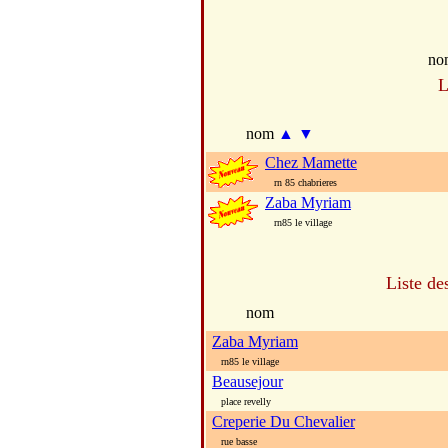
no
L
nom
▲
▼
Chez Mamette
rn 85 chabrieres
Zaba Myriam
rn85 le village
Liste de
nom
Zaba Myriam
rn85 le village
Beausejour
place revelly
Creperie Du Chevalier
rue basse