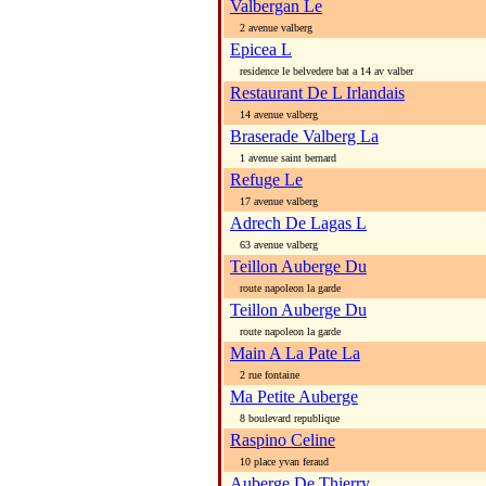
Valbergan Le
2 avenue valberg
Epicea L
residence le belvedere bat a 14 av valber
Restaurant De L Irlandais
14 avenue valberg
Braserade Valberg La
1 avenue saint bernard
Refuge Le
17 avenue valberg
Adrech De Lagas L
63 avenue valberg
Teillon Auberge Du
route napoleon la garde
Teillon Auberge Du
route napoleon la garde
Main A La Pate La
2 rue fontaine
Ma Petite Auberge
8 boulevard republique
Raspino Celine
10 place yvan feraud
Auberge De Thierry