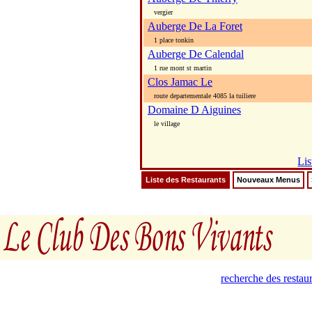
vergier
Auberge De La Foret
1 place tonkin
Auberge De Calendal
1 rue mont st martin
Clos Jamac Le
route departementale 4085 la tuiliere
Domaine D Aiguines
le village
Lis
Liste des Restaurants
Nouveaux Menus
recherche des restau