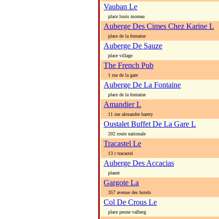
Vauban Le
place louis moreau
Auberge Des Cimes Chez Karine L
place de la fontaine
Auberge De Sauze
place village
The French Pub
1 rue de la gare
Auberge De La Fontaine
place de la fontaine
Amandier L
11 rue alexandre barety
Oustalet Buffet De La Gare L
202 route nationale
Tracastel Le
13 r tracastel
Auberge Des Accacias
planet
Gargote La
357 avenue des hotels
Col De Crous Le
place peone valberg