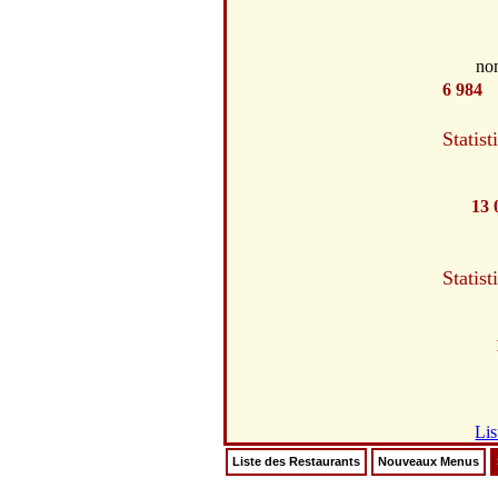
no
6 984
Statist
13 
Statist
Lis
Liste des Restaurants
Nouveaux Menus