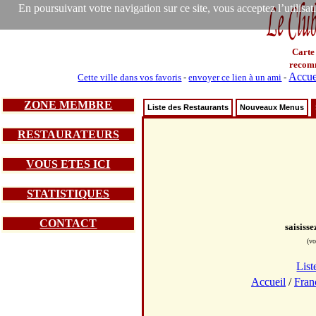
En poursuivant votre navigation sur ce site, vous acceptez l’utilisa
Carte
recom
Accue
Cette ville dans vos favoris
-
envoyer ce lien à un ami
-
ZONE MEMBRE
Liste des Restaurants
Nouveaux Menus
RESTAURATEURS
VOUS ETES ICI
STATISTIQUES
CONTACT
saisiss
(vo
List
Accueil
/
Fran