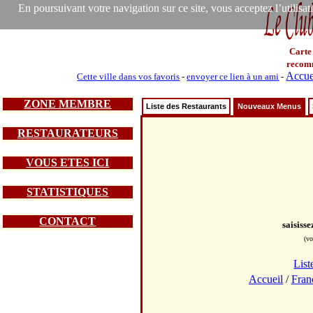
En poursuivant votre navigation sur ce site, vous acceptez l’utilisa
Carte
recom
Accue
Cette ville dans vos favoris
-
envoyer ce lien à un ami
-
ZONE MEMBRE
Liste des Restaurants
Nouveaux Menus
RESTAURATEURS
VOUS ETES ICI
STATISTIQUES
CONTACT
saisiss
(vo
List
Accueil
/
Fran