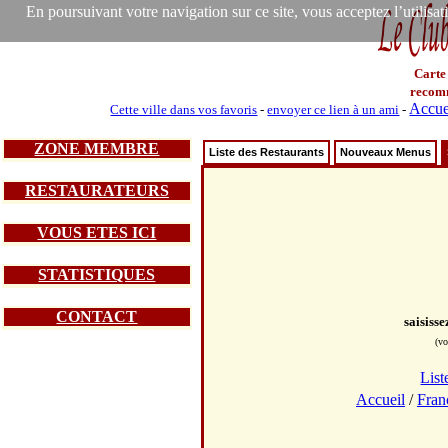
En poursuivant votre navigation sur ce site, vous acceptez l’utilisa
Carte
recom
Accue
Cette ville dans vos favoris
-
envoyer ce lien à un ami
-
ZONE MEMBRE
Liste des Restaurants
Nouveaux Menus
RESTAURATEURS
VOUS ETES ICI
STATISTIQUES
CONTACT
saisiss
(vo
List
Accueil
/
Fran