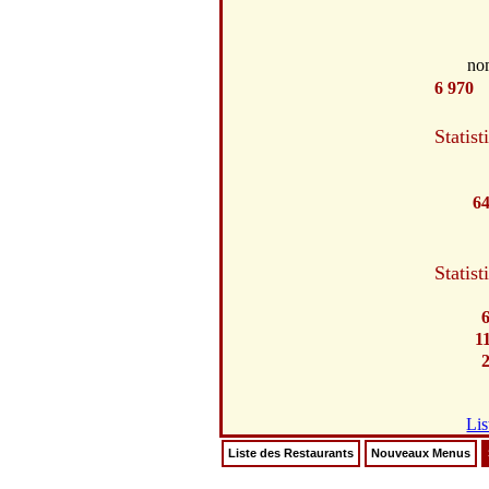
no
6 970
Statist
6
Statist
1
Lis
Liste des Restaurants
Nouveaux Menus