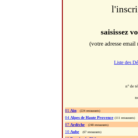
l'inscr
saisissez v
(votre adresse email 
Liste des D
n° de t
n
01
Ain
(224 restaurants)
04
Alpes de Haute Provence
(111 restaurants)
07
Ardèche
(248 restaurants)
10
Aube
(67 restaurants)