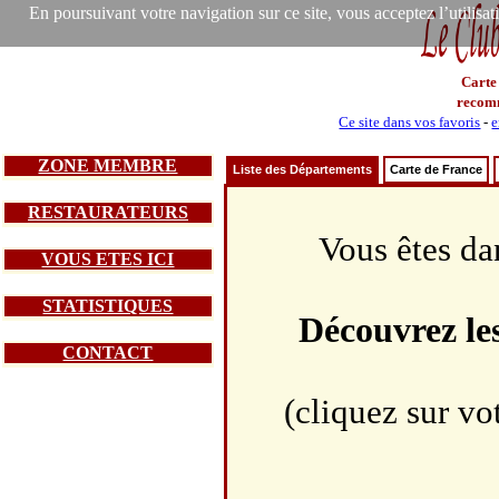
En poursuivant votre navigation sur ce site, vous acceptez l’utilisa
Carte
recom
Ce site dans vos favoris
-
e
ZONE MEMBRE
Liste des Départements
Carte de France
RESTAURATEURS
Vous êtes da
VOUS ETES ICI
STATISTIQUES
Découvrez le
CONTACT
(cliquez sur vo