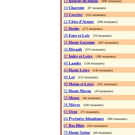
13
Bouche du Rhône
(400 restaurants)
16
Charente
(87 restaurants)
19
Corrèze
(102 restaurants)
22
Côtes d'Armor
(188 restaurants)
25
Doubs
(173 restaurants)
28
Eure et Loir
(78 restaurants)
31
Haute Garonne
(281 restaurants)
34
Hérault
(376 restaurants)
37
Indre et Loire
(180 restaurants)
40
Landes
(158 restaurants)
43
Haute Loire
(146 restaurants)
46
Lot
(113 restaurants)
49
Maine et Loire
(161 restaurants)
52
Haute Marne
(34 restaurants)
55
Meuse
(46 restaurants)
58
Nièvre
(100 restaurants)
61
Orne
(71 restaurants)
64
Pyrénées Atlantiques
(280 restaurants)
67
Bas Rhin
(424 restaurants)
70
Haute Saône
(60 restaurants)