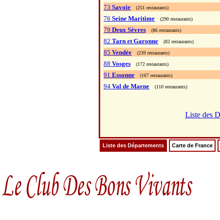
73
Savoie
(251 restaurants)
76
Seine Maritime
(290 restaurants)
79
Deux Sèvres
(86 restaurants)
82
Tarn et Garonne
(82 restaurants)
85
Vendée
(239 restaurants)
88
Vosges
(172 restaurants)
91
Essonne
(167 restaurants)
94
Val de Marne
(110 restaurants)
Liste des 
Liste des Départements
Carte de France