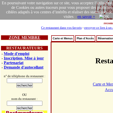
En poursuivant votre navigation sur ce site, vous acceptez l’utilisation
de Cookies ou autres traceurs pour vous proposer des publicités
ciblées adaptés à vos centres d’intérêts et réaliser des statistiques de
visites
en savoir +
Carte
recom
Ce restaurant dans vos favoris
-
envoyer ce lien à un
ZONE MEMBRE
Carte et Menus
Plan d'Accès
Réservatio
RESTAURATEURS
-
Mode d'emploi
-
Inscription, Mise à jour
Rest
-
Partenariat
-
Demande d'autocollant
n° de téléphone du restaurant :
Carte et Me
Accu
OU
nom du restaurant :