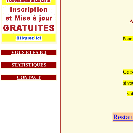
A
Pour 
VOUS ETES ICI
STATISTIQUES
Ce r
CONTACT
si vo
voi
Restau