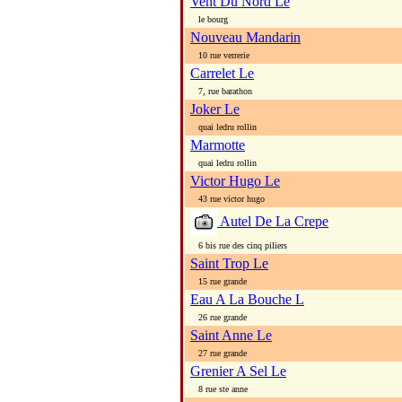
Vent Du Nord Le
le bourg
Nouveau Mandarin
10 rue verrerie
Carrelet Le
7, rue barathon
Joker Le
quai ledru rollin
Marmotte
quai ledru rollin
Victor Hugo Le
43 rue victor hugo
Autel De La Crepe
6 bis rue des cinq piliers
Saint Trop Le
15 rue grande
Eau A La Bouche L
26 rue grande
Saint Anne Le
27 rue grande
Grenier A Sel Le
8 rue ste anne