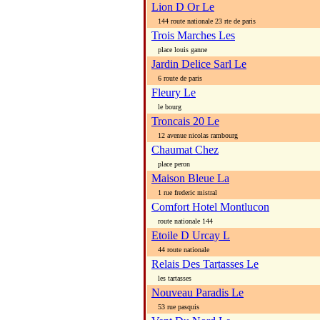
Lion D Or Le
144 route nationale 23 rte de paris
Trois Marches Les
place louis ganne
Jardin Delice Sarl Le
6 route de paris
Fleury Le
le bourg
Troncais 20 Le
12 avenue nicolas rambourg
Chaumat Chez
place peron
Maison Bleue La
1 rue frederic mistral
Comfort Hotel Montlucon
route nationale 144
Etoile D Urcay L
44 route nationale
Relais Des Tartasses Le
les tartasses
Nouveau Paradis Le
53 rue pasquis