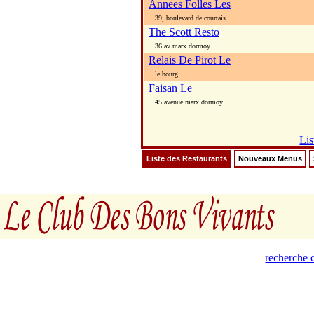
Annees Folles Les
39, boulevard de courtais
The Scott Resto
36 av marx dormoy
Relais De Pirot Le
le bourg
Faisan Le
45 avenue marx dormoy
Lis
Liste des Restaurants
Nouveaux Menus
recherche d