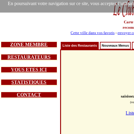
En poursuivant votre navigation sur ce site, vous acceptez l’utilisa
Carte
recom
Cette ville dans vos favoris
-
envoyer ce
ZONE MEMBRE
Liste des Restaurants
Nouveaux Menus
RESTAURATEURS
VOUS ETES ICI
STATISTIQUES
CONTACT
saisiss
(vo
List