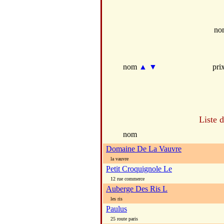
no
nom
▲
▼
pri
Liste 
nom
Domaine De La Vauvre
la vauvre
Petit Croquignole Le
12 rue commerce
Auberge Des Ris L
les ris
Paulus
25 route paris